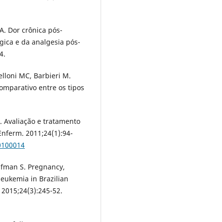
. Dor crônica pós-
rgica e da analgesia pós-
4.
elloni MC, Barbieri M.
omparativo entre os tipos
B. Avaliação e tratamento
Enferm. 2011;24(1):94-
0100014
ifman S. Pregnancy,
eukemia in Brazilian
 2015;24(3):245-52.