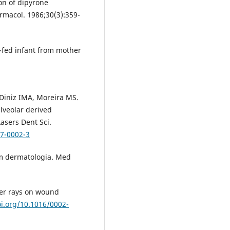
ion of dipyrone
rmacol. 1986;30(3):359-
t-fed infant from mother
Diniz IMA, Moreira MS.
lveolar derived
Lasers Dent Sci.
17-0002-3
em dermatologia. Med
aser rays on wound
oi.org/10.1016/0002-