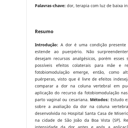
Palavras-chave:
dor, terapia com luz de baixa i
Resumo
Introdução:
A dor é uma condição presente 
estende ao puerpério. Não surpreendente
desejam recursos analgésicos, porém esses s
possíveis efeitos colaterais para mãe e re
fotobiomodulação emerge, então, como alt
puérperas, visto que é livre de efeitos indese
comparar a dor na coluna vertebral em pu
aplicação do recurso da fotobiomodulação nas
parto vaginal ou cesariana.
Métodos:
Estudo e
sobre a avaliação da dor na coluna vertebr
desenvolvida no Hospital Santa Casa de Miseric
na cidade de São João da Boa Vista (SP). Re
intensidade da dor antes e após a aplicaç