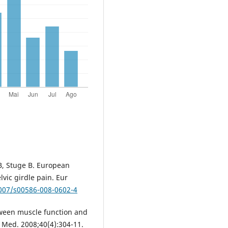
B, Stuge B. European
vic girdle pain. Eur
1007/s00586-008-0602-4
tween muscle function and
l Med. 2008;40(4):304-11.