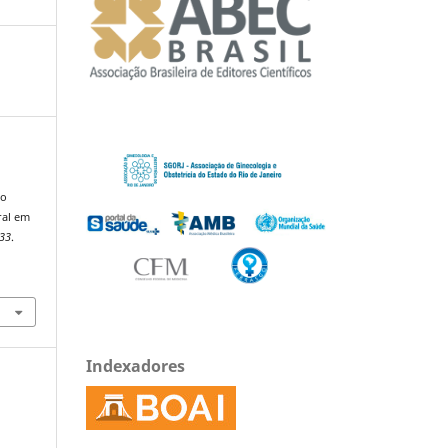
ão
ral em
33
.
Indexadores