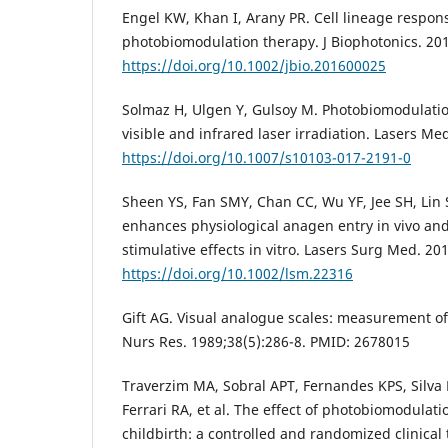
Engel KW, Khan I, Arany PR. Cell lineage respon
photobiomodulation therapy. J Biophotonics. 201
https://doi.org/10.1002/jbio.201600025
Solmaz H, Ulgen Y, Gulsoy M. Photobiomodulatio
visible and infrared laser irradiation. Lasers Me
https://doi.org/10.1007/s10103-017-2191-0
Sheen YS, Fan SMY, Chan CC, Wu YF, Jee SH, Lin SJ
enhances physiological anagen entry in vivo and
stimulative effects in vitro. Lasers Surg Med. 201
https://doi.org/10.1002/lsm.22316
Gift AG. Visual analogue scales: measurement o
Nurs Res. 1989;38(5):286-8. PMID: 2678015
Traverzim MA, Sobral APT, Fernandes KPS, Silva 
Ferrari RA, et al. The effect of photobiomodulat
childbirth: a controlled and randomized clinical