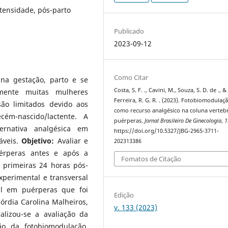
ntensidade, pós-parto
Publicado
2023-09-12
Como Citar
na gestação, parto e se
Costa, S. F. ., Cavini, M., Souza, S. D. de ., &
mente muitas mulheres
Ferreira, R. G. R. . (2023). Fotobiomodulaç
ão limitados devido aos
como recurso analgésico na coluna verteb
cém-nascido/lactente. A
puérperas.
Jornal Brasileiro De Ginecologia
,
1
ernativa analgésica em
https://doi.org/10.5327/JBG-2965-3711-
jáveis.
Objetivo:
Avaliar e
202313386
érperas antes e após a
Fomatos de Citação
 primeiras 24 horas pós-
xperimental e transversal
al em puérperas que foi
Edição
órdia Carolina Malheiros,
v. 133 (2023)
alizou-se a avaliação da
ão da fotobiomodulação,