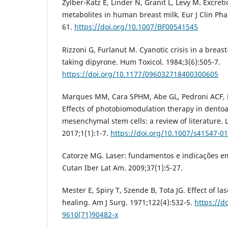
Zylber-Katz E, Linder N, Granit L, Levy M. Excret
metabolites in human breast milk. Eur J Clin Pha
61.
https://doi.org/10.1007/BF00541545
Rizzoni G, Furlanut M. Cyanotic crisis in a breas
taking dipyrone. Hum Toxicol. 1984;3(6):505-7.
https://doi.org/10.1177/096032718400300605
Marques MM, Cara SPHM, Abe GL, Pedroni ACF, 
Effects of photobiomodulation therapy in dentoa
mesenchymal stem cells: a review of literature. 
2017;1(1):1-7.
https://doi.org/10.1007/s41547-0
Catorze MG. Laser: fundamentos e indicações 
Cutan Iber Lat Am. 2009;37(1):5-27.
Mester E, Spiry T, Szende B, Tota JG. Effect of l
healing. Am J Surg. 1971;122(4):532-5.
https://d
9610(71)90482-x