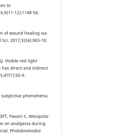
ses to
6;9(11-12):1148-56.
n of wound healing via
d Sci. 2017;32(4):903-10.
. Visible red light
 has direct and indirect
5;47(1):50-9.
f subjective phenomena.
DFT, Pavani C, Mesquita-
ion on analgesia during
 trial. Photobiomodul