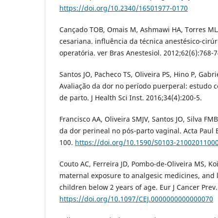
https://doi.org/10.2340/16501977-0170
Cançado TOB, Omais M, Ashmawi HA, Torres MLA
cesariana. influência da técnica anestésico-cirú
operatória. ver Bras Anestesiol. 2012;62(6):768-7
Santos JO, Pacheco TS, Oliveira PS, Hino P, Gabri
Avaliação da dor no período puerperal: estudo c
de parto. J Health Sci Inst. 2016;34(4):200-5.
Francisco AA, Oliveira SMJV, Santos JO, Silva FM
da dor perineal no pós-parto vaginal. Acta Paul 
100.
https://doi.org/10.1590/S0103-2100201100
Couto AC, Ferreira JD, Pombo-de-Oliveira MS, Ko
maternal exposure to analgesic medicines, and l
children below 2 years of age. Eur J Cancer Prev.
https://doi.org/10.1097/CEJ.0000000000000070