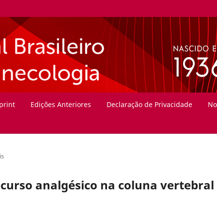
print
Edições Anteriores
Declaração de Privacidade
No
is
urso analgésico na coluna vertebral