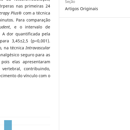
Seção
érperas nas primeiras 24
Artigos Originais
erapy Plus
® com a técnica
inutos. Para comparação
tudent
, e o intervalo de
:
A dor quantificada pela
ara 3,45±2,5 (p<0,001).
o, na técnica
Intravascular
analgésico seguro para as
 pois elas apresentaram
ertebral, contribuindo,
ecimento do vínculo com o