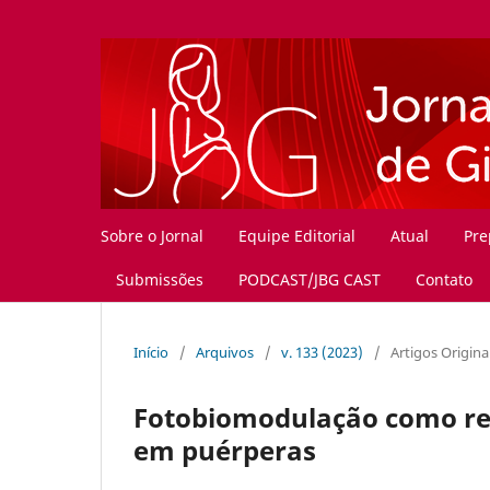
Sobre o Jornal
Equipe Editorial
Atual
Pre
Submissões
PODCAST/JBG CAST
Contato
Início
/
Arquivos
/
v. 133 (2023)
/
Artigos Origina
Fotobiomodulação como rec
em puérperas