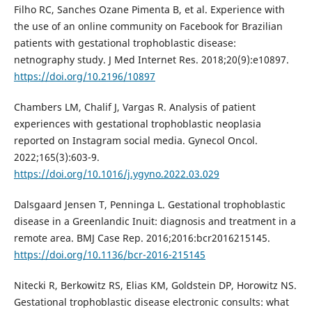
Filho RC, Sanches Ozane Pimenta B, et al. Experience with
the use of an online community on Facebook for Brazilian
patients with gestational trophoblastic disease:
netnography study. J Med Internet Res. 2018;20(9):e10897.
https://doi.org/10.2196/10897
Chambers LM, Chalif J, Vargas R. Analysis of patient
experiences with gestational trophoblastic neoplasia
reported on Instagram social media. Gynecol Oncol.
2022;165(3):603-9.
https://doi.org/10.1016/j.ygyno.2022.03.029
Dalsgaard Jensen T, Penninga L. Gestational trophoblastic
disease in a Greenlandic Inuit: diagnosis and treatment in a
remote area. BMJ Case Rep. 2016;2016:bcr2016215145.
https://doi.org/10.1136/bcr-2016-215145
Nitecki R, Berkowitz RS, Elias KM, Goldstein DP, Horowitz NS.
Gestational trophoblastic disease electronic consults: what