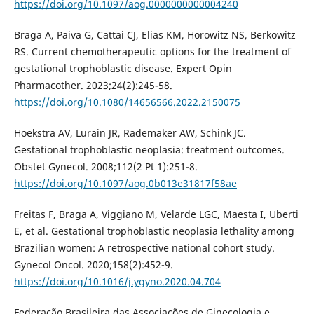
https://doi.org/10.1097/aog.0000000000004240
Braga A, Paiva G, Cattai CJ, Elias KM, Horowitz NS, Berkowitz
RS. Current chemotherapeutic options for the treatment of
gestational trophoblastic disease. Expert Opin
Pharmacother. 2023;24(2):245-58.
https://doi.org/10.1080/14656566.2022.2150075
Hoekstra AV, Lurain JR, Rademaker AW, Schink JC.
Gestational trophoblastic neoplasia: treatment outcomes.
Obstet Gynecol. 2008;112(2 Pt 1):251-8.
https://doi.org/10.1097/aog.0b013e31817f58ae
Freitas F, Braga A, Viggiano M, Velarde LGC, Maesta I, Uberti
E, et al. Gestational trophoblastic neoplasia lethality among
Brazilian women: A retrospective national cohort study.
Gynecol Oncol. 2020;158(2):452-9.
https://doi.org/10.1016/j.ygyno.2020.04.704
Federação Brasileira das Associações de Ginecologia e