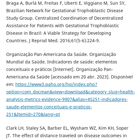
Braga A, Burlá M, Freitas F, Uberti E, Viggiano M, Sun SY,
Brazilian Network for Gestational Trophoblastic Disease
Study Group. Centralized Coordination of Decentralized
Assistance for Patients with Gestational Trophoblastic
Disease in Brazil: A Viable Strategy for Developing
Countries. J Reprod Med. 2016;61(5-6):224-9.
Organização Pan-Americana da Saúde. Organização
Mundial da Saúde. Indicadores de saúde: elementos
conceituais e práticos [Internet]. Organização Pan-
Americana da Saúde [acessado em 20 abr. 2023]. Disponível
em:
https://www3.paho.org/hq/index.php?
option=com_docman&view=download&category_slug=health-
analysis-metrics-evidence-9907&alias=45251-indicadores-
saude-elementos-conceituais-e-praticos-
251&Itemid=270&lang=pt
Clark LH, Staley SA, Barber EL, Wysham WZ, Kim KH, Soper
JT. The effect of distance traveled on disease outcomes in