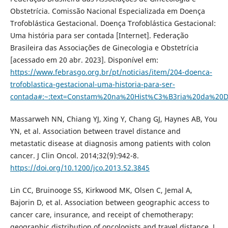
Obstetrícia. Comissão Nacional Especializada em Doença
Trofoblástica Gestacional. Doença Trofoblástica Gestacional:
Uma história para ser contada [Internet]. Federação
Brasileira das Associações de Ginecologia e Obstetrícia
[acessado em 20 abr. 2023]. Disponível em:
https://www.febrasgo.org.br/pt/noticias/item/204-doenca-
trofoblastica-gestacional-uma-historia-para-ser-
contada#:~:text=Constam%20na%20Hist%C3%B3ria%20da%2
Massarweh NN, Chiang YJ, Xing Y, Chang GJ, Haynes AB, You
YN, et al. Association between travel distance and
metastatic disease at diagnosis among patients with colon
cancer. J Clin Oncol. 2014;32(9):942-8.
https://doi.org/10.1200/jco.2013.52.3845
Lin CC, Bruinooge SS, Kirkwood MK, Olsen C, Jemal A,
Bajorin D, et al. Association between geographic access to
cancer care, insurance, and receipt of chemotherapy:
geographic distribution of oncologists and travel distance. J