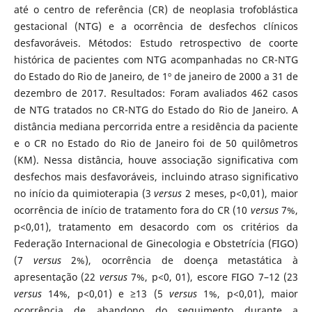
até o centro de referência (CR) de neoplasia trofoblástica
gestacional (NTG) e a ocorrência de desfechos clínicos
desfavoráveis. Métodos: Estudo retrospectivo de coorte
histórica de pacientes com NTG acompanhadas no CR-NTG
do Estado do Rio de Janeiro, de 1º de janeiro de 2000 a 31 de
dezembro de 2017. Resultados: Foram avaliados 462 casos
de NTG tratados no CR-NTG do Estado do Rio de Janeiro. A
distância mediana percorrida entre a residência da paciente
e o CR no Estado do Rio de Janeiro foi de 50 quilômetros
(KM). Nessa distância, houve associação significativa com
desfechos mais desfavoráveis, incluindo atraso significativo
no início da quimioterapia (3
versus
2 meses, p<0,01), maior
ocorrência de início de tratamento fora do CR (10
versus
7%,
p<0,01), tratamento em desacordo com os critérios da
Federação Internacional de Ginecologia e Obstetrícia (FIGO)
(7
versus
2%), ocorrência de doença metastática à
apresentação (22
versus
7%, p<0, 01), escore FIGO 7–12 (23
versus
14%, p<0,01) e ≥13 (5
versus
1%, p<0,01), maior
ocorrência de abandono do seguimento durante a