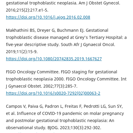
gestational trophoblastic neoplasia. Am J Obstet Gynecol.
2016;215(2):217.e1-5.
https://doi.org/10.1016/j.ajog.2016.02.008
Makhathini BS, Dreyer G, Buchmann EJ. Gestational
trophoblastic disease managed at Grey's Tertiary Hospital: a
five-year descriptive study. South Afr J Gynaecol Oncol.
2019;11(2):15-9.
https://doi.org/10.1080/20742835.2019.1667627
FIGO Oncology Committee. FIGO staging for gestational
trophoblastic neoplasia 2000. FIGO Oncology Committee. Int
J Gynaecol Obstet. 2002;77(3):285-7.
https://doi.org/10.1016/s0020-7292(02)00063-2
Campos V, Paiva G, Padron L, Freitas F, Pedrotti LG, Sun SY,
et al. Influence of COVID-19 pandemic on molar pregnancy
and postmolar gestational trophoblastic neoplasia: An
observational study. BJOG. 2023;130(3):292-302.