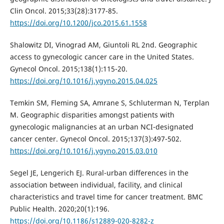
Clin Oncol. 2015;33(28):3177-85.
https://doi.org/10.1200/jco.2015.61.1558
Shalowitz DI, Vinograd AM, Giuntoli RL 2nd. Geographic
access to gynecologic cancer care in the United States.
Gynecol Oncol. 2015;138(1):115-20.
https://doi.org/10.1016/j.ygyno.2015.04.025
Temkin SM, Fleming SA, Amrane S, Schluterman N, Terplan
M. Geographic disparities amongst patients with
gynecologic malignancies at an urban NCI-designated
cancer center. Gynecol Oncol. 2015;137(3):497-502.
https://doi.org/10.1016/j.ygyno.2015.03.010
Segel JE, Lengerich EJ. Rural-urban differences in the
association between individual, facility, and clinical
characteristics and travel time for cancer treatment. BMC
Public Health. 2020;20(1):196.
https://doi.org/10.1186/s12889-020-8282-z