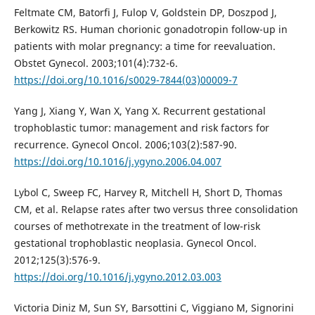
Feltmate CM, Batorfi J, Fulop V, Goldstein DP, Doszpod J,
Berkowitz RS. Human chorionic gonadotropin follow-up in
patients with molar pregnancy: a time for reevaluation.
Obstet Gynecol. 2003;101(4):732-6.
https://doi.org/10.1016/s0029-7844(03)00009-7
Yang J, Xiang Y, Wan X, Yang X. Recurrent gestational
trophoblastic tumor: management and risk factors for
recurrence. Gynecol Oncol. 2006;103(2):587-90.
https://doi.org/10.1016/j.ygyno.2006.04.007
Lybol C, Sweep FC, Harvey R, Mitchell H, Short D, Thomas
CM, et al. Relapse rates after two versus three consolidation
courses of methotrexate in the treatment of low-risk
gestational trophoblastic neoplasia. Gynecol Oncol.
2012;125(3):576-9.
https://doi.org/10.1016/j.ygyno.2012.03.003
Victoria Diniz M, Sun SY, Barsottini C, Viggiano M, Signorini