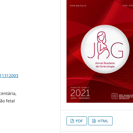
211312003
centária,
ão fetal
PDF
HTML