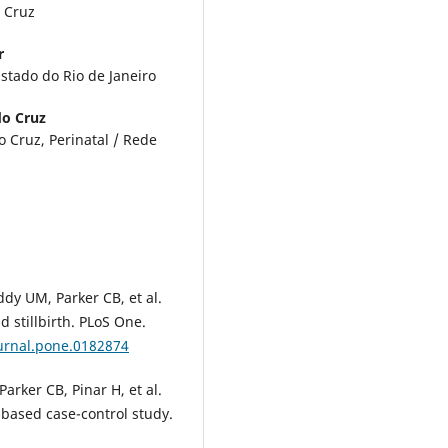
 Cruz
r
stado do Rio de Janeiro
o Cruz
 Cruz, Perinatal / Rede
dy UM, Parker CB, et al.
d stillbirth. PLoS One.
ournal.pone.0182874
rker CB, Pinar H, et al.
n-based case-control study.