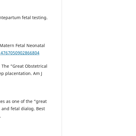
ntepartum fetal testing.
 Matern Fetal Neonatal
/14767050902866804
 The “Great Obstetrical
ep placentation. Am J
es as one of the “great
 and fetal dialog. Best
.