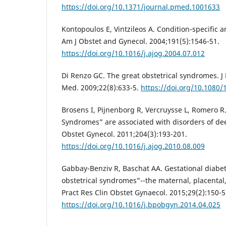
https://doi.org/10.1371/journal.pmed.1001633
Kontopoulos E, Vintzileos A. Condition-specific a
Am J Obstet and Gynecol. 2004;191(5):1546-51.
https://doi.org/10.1016/j.ajog.2004.07.012
Di Renzo GC. The great obstetrical syndromes. J
Med. 2009;22(8):633-5.
https://doi.org/10.1080
Brosens I, Pijnenborg R, Vercruysse L, Romero R.
Syndromes” are associated with disorders of de
Obstet Gynecol. 2011;204(3):193-201.
https://doi.org/10.1016/j.ajog.2010.08.009
Gabbay-Benziv R, Baschat AA. Gestational diabet
obstetrical syndromes”--the maternal, placental,
Pract Res Clin Obstet Gynaecol. 2015;29(2):150-5
https://doi.org/10.1016/j.bpobgyn.2014.04.025