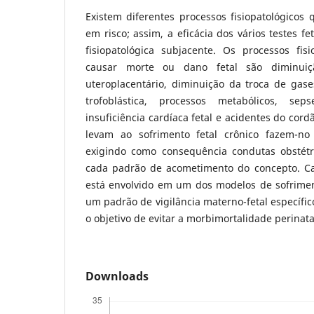
Existem diferentes processos fisiopatológicos
em risco; assim, a eficácia dos vários testes f
fisiopatológica subjacente. Os processos fi
causar morte ou dano fetal são diminuiç
uteroplacentário, diminuição da troca de ga
trofoblástica, processos metabólicos, sep
insuficiência cardíaca fetal e acidentes do cor
levam ao sofrimento fetal crônico fazem-no 
exigindo como consequência condutas obstétr
cada padrão de acometimento do concepto. C
está envolvido em um dos modelos de sofriment
um padrão de vigilância materno-fetal específi
o objetivo de evitar a morbimortalidade perinata
Downloads