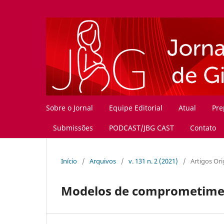
Sobre o Jornal
Equipe Editorial
Atual
Pre
Submissões
PODCAST/JBG CAST
Contato
Início
/
Arquivos
/
v. 131 n. 2 (2021)
/
Artigos Ori
Modelos de comprometimen