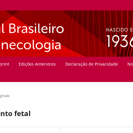
print
Edições Anteriores
Declaração de Privacidade
No
ginais
to fetal