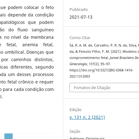
 que podem colocar o feto
Publicado
etais depende da condição
2021-07-13
siopatológicos que podem
ão do fluxo sanguíneo
ses no nível da membrana
Como Citar
se fetal, anemia fetal,
Sá, R. A. M. de, Carvalho, P. R. N. de, Silva, 
dão umbilical. Doenças que
da, & Peixoto Filho, F. M. (2021). Modelos 
comprometimento fetal.
Jornal Brasileiro De
por caminhos distintos,
Ginecologia
,
131
(2), 95–97.
icas diferentes, segundo
https://doi.org/10.5327/JBG-0368-1416-
ada um desses processos
20211312003
o fetal crônico e requer
Fomatos de Citação
co para cada condição com
l.
Edição
v. 131 n. 2 (2021)
Seção
Artigos Originais