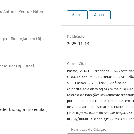
io Antônio Pedro – Niterói
PDF
XML
Publicado
ia – Rio de Janeiro (RJ),
2025-11-13
Como Citar
souras (RJ), Brasil.
Passos, M. R. L., Fernandes, S. S., Costa Ne
G. da, Toledo, M. G. S., Bittar, C. T. M., Leã
S., … Passos, G. V. L. (2025). Análise de
colpocitologia oncológica em meio líquido
rastreio de infecções sexualmente transmis
por biologia molecular em mulheres em si
de vulnerabilidade social, na cidade do Rio
dade, biologia molecular,
Janeiro.
Jornal Brasileiro De Ginecologia
,
135
.
https://doi.org/10.5327/JBG-2965-3711-15
Fomatos de Citação