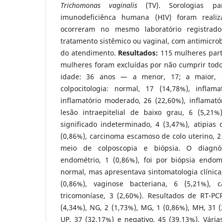
Trichomonas vaginalis
(TV). Sorologias pa
imunodeficiênca humana (HIV) foram reali
ocorreram no mesmo laboratório registrado.
tratamento sistêmico ou vaginal, com antimicrob
do atendimento.
Resultados
:
115 mulheres part
mulheres foram excluídas por não cumprir todo
idade: 36 anos — a menor, 17; a maior, 
colpocitologia: normal, 17 (14,78%), inflama
inflamatório moderado, 26 (22,60%), inflamató
lesão intraepitelial de baixo grau, 6 (5,21%)
significado indeterminado, 4 (3,47%), atipias 
(0,86%), carcinoma escamoso de colo uterino, 2
meio de colposcopia e biópsia. O diagnó
endométrio, 1 (0,86%), foi por biópsia endome
normal, mas apresentava sintomatologia clínica, 
(0,86%), vaginose bacteriana, 6 (5,21%), 
tricomoníase, 3 (2,60%). Resultados de RT-PCR
(4,34%), NG, 2 (1,73%), MG, 1 (0,86%), MH, 31 (
UP, 37 (32,17%) e negativo, 45 (39,13%). Vári