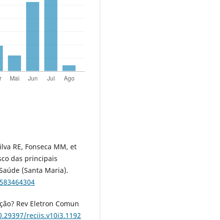
ilva RE, Fonseca MM, et
sco das principais
 Saúde (Santa Maria).
6583464304
ução? Rev Eletron Comun
0.29397/reciis.v10i3.1192