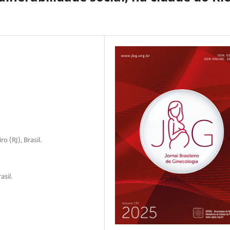
o (RJ), Brasil.
asil.