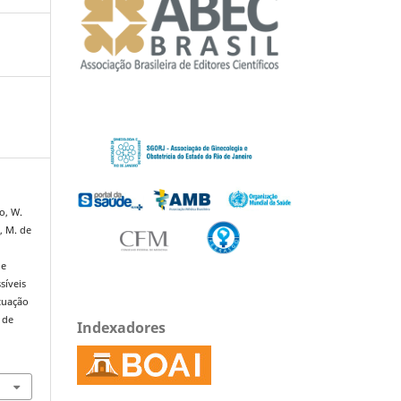
to, W.
o, M. de
 e
síveis
tuação
 de
Indexadores
7