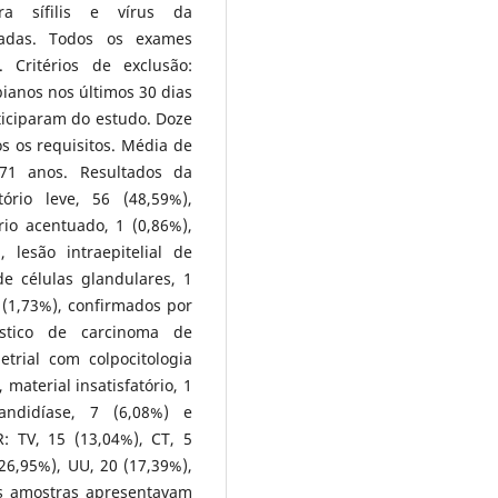
ra sífilis e vírus da
zadas. Todos os exames
 Critérios de exclusão:
ianos nos últimos 30 dias
iciparam do estudo. Doze
s os requisitos. Média de
71 anos. Resultados da
tório leve, 56 (48,59%),
rio acentuado, 1 (0,86%),
, lesão intraepitelial de
de células glandulares, 1
 (1,73%), confirmados por
stico de carcinoma de
trial com colpocitologia
material insatisfatório, 1
candidíase, 7 (6,08%) e
: TV, 15 (13,04%), CT, 5
26,95%), UU, 20 (17,39%),
as amostras apresentavam