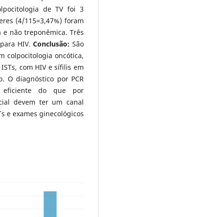
pocitologia de TV foi 3
heres (4/115=3,47%) foram
ca e não treponêmica. Três
 para HIV.
Conclusão
:
São
 colpocitologia oncótica,
ISTs, com HIV e sífilis em
o. O diagnóstico por PCR
ficiente do que por
ocial devem ter um canal
Ts e exames ginecológicos