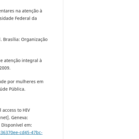
entares na atenção à
sidade Federal da
. Brasília: Organização
de atenção integral à
 2009.
saúde por mulheres em
úde Pública.
l access to HIV
rnet]. Geneva:
 Disponível em:
/336370ee-cd45-47bc-