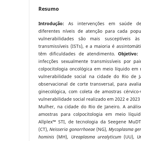
Resumo
Introdução
:
As intervenções em saúde de
diferentes níveis de atenção para cada pop
vulnerabilidades são mais susceptíveis às
transmissíveis (ISTs), e a maioria é assintomát
têm dificuldades de atendimento.
Objetivo
:
P
infecções sexualmente transmissíveis por pa
colpocitologia oncológica em meio líquido em
vulnerabilidade social na cidade do Rio de 
observacional de corte transversal, para avalia
ginecológica, com coleta de amostras cérvico
vulnerabilidade social realizado em 2022 e 2023
Mulher, na cidade do Rio de Janeiro. A anális
amostras para colpocitologia em meio líqui
Allplex™ STI, de tecnologia da Seegene MuD
(CT),
Neisseria gonorrhoeae
(NG),
Mycoplasma gen
hominis
(MH),
Ureaplasma urealyticum
(UU),
U