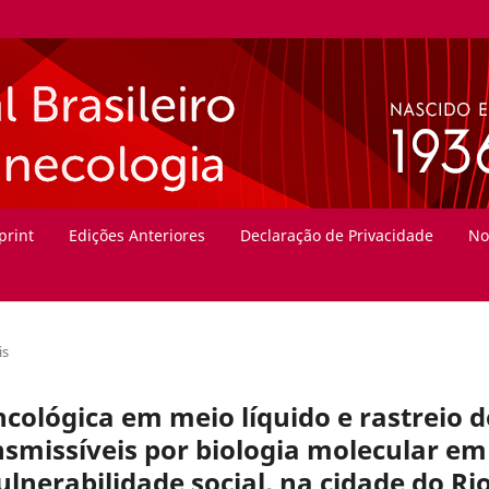
print
Edições Anteriores
Declaração de Privacidade
No
is
ncológica em meio líquido e rastreio d
smissíveis por biologia molecular em
lnerabilidade social, na cidade do Ri