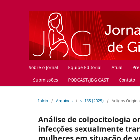
Sobre o Jornal
Equipe Editorial
Atual
Pre
Submissões
PODCAST/JBG CAST
Contato
Início
/
Arquivos
/
v. 135 (2025)
/
Artigos Origina
Análise de colpocitologia o
infecções sexualmente tran
mulheres em situação de vu