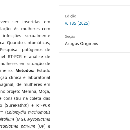
Edição
vem ser inseridas em
v. 135 (2025)
ulação. As mulheres com
 infecções sexualmente
Seção
ica. Quando sintomáticas,
Artigos Originais
esquisar patógenos de
inel RT-PCR e análise de
 mulheres em situação de
Janeiro.
Métodos
:
Estudo
ção clínica e laboratorial
-vaginal, de mulheres em
 no projeto Menina, Moça,
e consistiu na coleta das
do (SurePath®) e RT-PCR
T™ (
Chlamydia trachomatis
italium
(MG),
Mycoplasma
reaplasma parvum
(UP) e