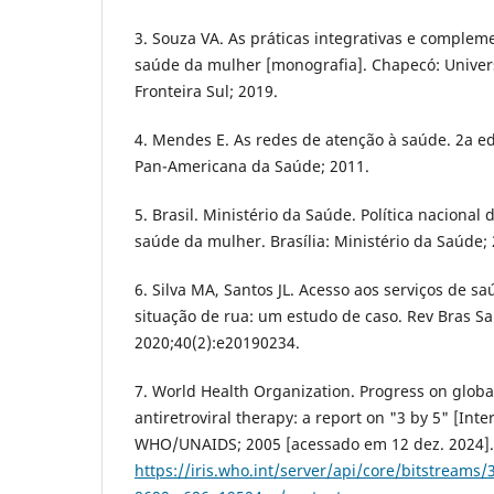
3. Souza VA. As práticas integrativas e complem
saúde da mulher [monografia]. Chapecó: Univer
Fronteira Sul; 2019.
4. Mendes E. As redes de atenção à saúde. 2a ed
Pan-Americana da Saúde; 2011.
5. Brasil. Ministério da Saúde. Política nacional 
saúde da mulher. Brasília: Ministério da Saúde;
6. Silva MA, Santos JL. Acesso aos serviços de 
situação de rua: um estudo de caso. Rev Bras Sa
2020;40(2):e20190234.
7. World Health Organization. Progress on globa
antiretroviral therapy: a report on "3 by 5" [Inte
WHO/UNAIDS; 2005 [acessado em 12 dez. 2024].
https://iris.who.int/server/api/core/bitstreams