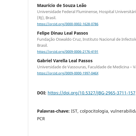
Maurício de Souza Leão
Universidade Federal Fluminense, Hospital Universitár
(RJ), Brasil.
https://orcid.org/0000-0002-1628-0786
Felipe Dinau Leal Passos
Fundação Oswaldo Cruz, Instituto Nacional de Infectolog
Brasil.
https://orcid.org/0009-0006-2176-4191
Gabriel Varella Leal Passos
Universidade de Vassouras, Faculdade de Medicina – Vas
https://orcid.org/0009-0000-1997-046X
DOI:
https://doi.org/10.5327/JBG-2965-3711-157
Palavras-chave:
IST, colpocitologia, vulnerabili
PCR